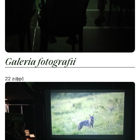
1
/
22
Galeria fotografii
22 zdjęć